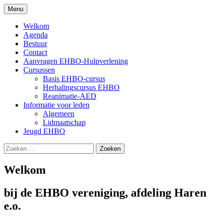
Ga
Menu
naar
EHBO vereniging Haren e.o.
de
Welkom
inhoud
Agenda
Bestuur
Contact
Aanvragen EHBO-Hulpverlening
Cursussen
Basis EHBO-cursus
Herhalingscursus EHBO
Reanimatie-AED
Informatie voor leden
Algemeen
Lidmaatschap
Jeugd EHBO
Zoeken
naar:
Welkom
bij de EHBO vereniging, afdeling Haren
e.o.